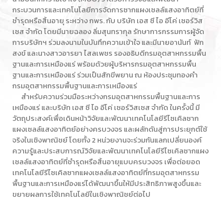
กระบวนการและเทคโนโลยีการจัดการซากแผงเซลล์แสงอาทิตย์ที่
ชำรุดหรือสิ้นอายุ ระหว่าง กพร. กับ บริษัท เอส ซี ไอ อีโค่ เซอร์วิส
เซส จํากัด โดยมีนายฉลอง ลิ่มสุนทรากุล รักษาการกรรมการผู้จัด
การบริษัทฯ ร่วมลงนามในบันทึกความเข้าใจ และมีนายอานันท์ ฟัก
สงข์ และนางสาวอารยา ไสลเพชร รองอธิบดีกรมอุตสาหกรรมพื้น
ฐานและการเหมืองแร่ พร้อมด้วยผู้บริหารกรมอุตสาหกรรมพื้น
ฐานและการเหมืองแร่ ร่วมเป็นสักขีพยาน ณ ห้องประชุมทองคำ
กรมอุตสาหกรรมพื้นฐานและการเหมืองแร่
สำหรับความร่วมมือระหว่างกรมอุตสาหกรรมพื้นฐานและการ
เหมืองแร่ และบริษัท เอส ซี ไอ อีโค่ เซอร์วิสเซส จํากัด ในครั้งนี้ มี
วัตถุประสงค์เพื่อเดินหน้าวิจัยและพัฒนาเทคโนโลยีรีไซเคิลซาก
แผงเซลล์แสงอาทิตย์อย่างครบวงจร และผลักดันสู่การประยุกต์ใช้
จริงในเชิงพาณิชย์ โดยทั้ง 2 หน่วยงานจะร่วมกันแลกเปลี่ยนองค์
ความรู้และประสบการณ์วิจัยและพัฒนาเทคโนโลยีรีไซเคิลซากแผง
เซลล์แสงอาทิตย์ที่ชำรุดหรือสิ้นอายุแบบครบวงจร เพื่อต่อยอด
เทคโนโลยีรีไซเคิลซากแผงเซลล์แสงอาทิตย์ที่กรมอุตสาหกรรม
พื้นฐานและการเหมืองแร่ได้พัฒนาขึ้นให้มีประสิทธิภาพสูงขึ้นและ
ขยายผลการใช้เทคโนโลยีในเชิงพาณิชย์ต่อไป